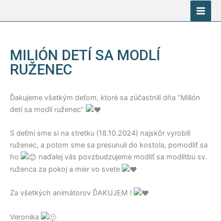
Preskočiť
na
obsah
MILIÓN DETÍ SA MODLÍ
RUŽENEC
Ďakujeme všetkým deťom, ktoré sa zúčastnili dňa “Milión
detí sa modlí ruženec”
S deťmi sme si na stretku (18.10.2024) najskôr vyrobili
ruženec, a potom sme sa presunuli do kostola, pomodliť sa
ho
naďalej vás povzbudzujeme modliť sa modlitbu sv.
ruženca za pokoj a mier vo svete
Za všetkých animátorov ĎAKUJEM !
Veronika