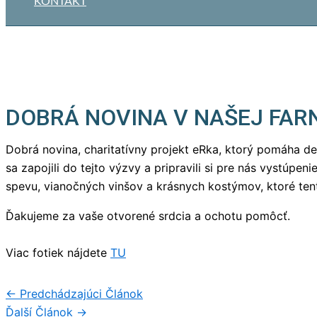
KONTAKT
DOBRÁ NOVINA V NAŠEJ FAR
Dobrá novina, charitatívny projekt eRka, ktorý pomáha de
sa zapojili do tejto výzvy a pripravili si pre nás vystúpen
spevu, vianočných vinšov a krásnych kostýmov, ktoré ten
Ďakujeme za vaše otvorené srdcia a ochotu pomôcť.
Viac fotiek nájdete
TU
←
Predchádzajúci Článok
Ďalší Článok
→