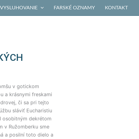
VYSLUHOVANIE
FARSKÉ OZNAMY
KONTAKT
TKÝCH
ú omšu v gotickom
ou a krásnymi freskami
ovej, či sa pri tejto
žbu sláviť Eucharistiu
al osobitným dekrétom
eom v Ružomberku sme
 a posilní toto dielo a