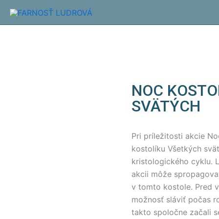
Preskočiť
na
obsah
NOC KOSTO
SVÄTÝCH
Pri príležitosti akcie 
kostolíku Všetkých svät
kristologického cyklu. 
akcii môže spropagovať 
v tomto kostole. Pred 
možnosť sláviť počas 
takto spoločne začali s