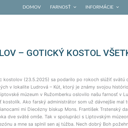
DOMOV
FARNOSŤ
INFORMÁCIE
LOV – GOTICKÝ KOSTOL VŠE
Noc kostolov (23.5.2025) sa podarilo po rokoch slúžiť svät
ých v lokalite Ludrová – Kút, ktorý je známy svojou históri
Liptovské múzeum v Ružomberku oslovilo našu farnosť v Ludr
kostolík. Ako farský administrátor som už dávnejšie mal tú
vianocami mi Diecézny biskup Mons. František Trstenský d
roka dve sväté omše. Tak v spolupráci s Liptovským múz
ezónu a mne sa splnil sen aj túžba. Nech dobrý Boh požehná