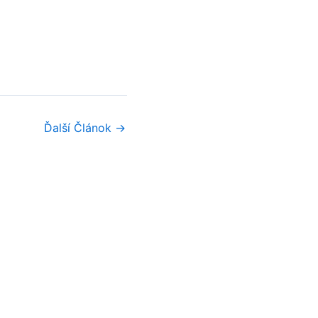
Ďalší Článok
→