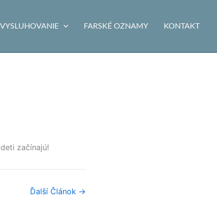
VYSLUHOVANIE
FARSKÉ OZNAMY
KONTAKT
eti začínajú!
Ďalší Článok
→