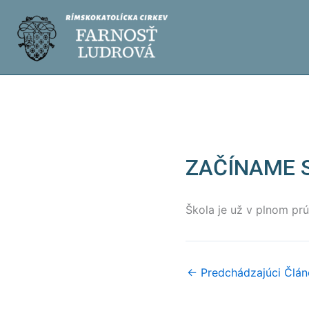
Preskočiť
na
obsah
ZAČÍNAME 
Škola je už v plnom pr
←
Predchádzajúci Člán