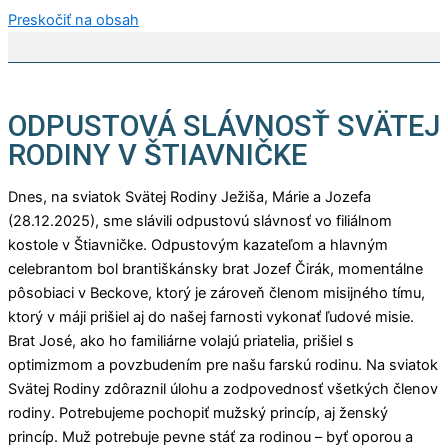
Preskočiť na obsah
ODPUSTOVÁ SLÁVNOSŤ SVÄTEJ
RODINY V ŠTIAVNIČKE
Dnes, na sviatok Svätej Rodiny Ježiša, Márie a Jozefa
(28.12.2025), sme slávili odpustovú slávnosť vo filiálnom
kostole v Štiavničke. Odpustovým kazateľom a hlavným
celebrantom bol brantiškánsky brat Jozef Čirák, momentálne
pôsobiaci v Beckove, ktorý je zároveň členom misijného tímu,
ktorý v máji prišiel aj do našej farnosti vykonať ľudové misie.
Brat José, ako ho familiárne volajú priatelia, prišiel s
optimizmom a povzbudením pre našu farskú rodinu. Na sviatok
Svätej Rodiny zdôraznil úlohu a zodpovednosť všetkých členov
rodiny. Potrebujeme pochopiť mužský princíp, aj ženský
princíp. Muž potrebuje pevne stáť za rodinou – byť oporou a