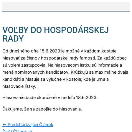
Preskočiť
na
obsah
VOĽBY DO HOSPODÁRSKEJ
RADY
Od dnešného dňa 15.6.2023 je možné v každom kostole
hlasovať za členov hospodárskej rady farnosti. Za každú obec
sú volení zástupcovia. Na hlasovacom lístku sú informácie a
mená nominovaných kandidátov. Krúžkujú sa maximálne dvaja
kandidáti a hlasuje sa výlučne v kostole, kde je urna a
hlasovacie lístky.
Hlasovanie bude ukončené v nedeľu 18.6.2023.
Ďakujeme, že sa zapojíte do hlasovania.
←
Predchádzajúci Článok
Ďalší Článok
→