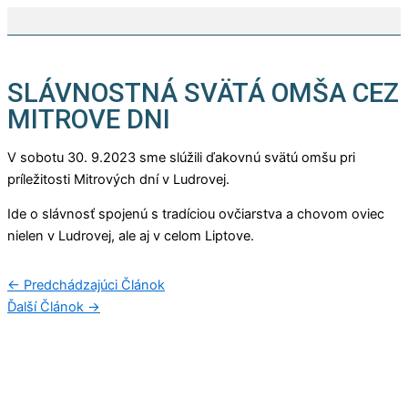
Preskočiť
na
obsah
SLÁVNOSTNÁ SVÄTÁ OMŠA CEZ
MITROVE DNI
V sobotu 30. 9.2023 sme slúžili ďakovnú svätú omšu pri
príležitosti Mitrových dní v Ludrovej.
Ide o slávnosť spojenú s tradíciou ovčiarstva a chovom oviec
nielen v Ludrovej, ale aj v celom Liptove.
←
Predchádzajúci Článok
Ďalší Článok
→